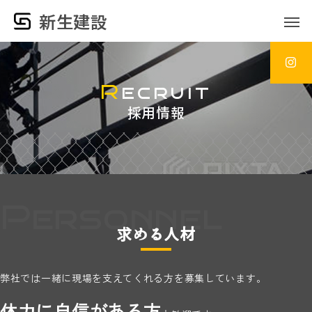
新生建設
R
e
c
r
u
i
t
採
用
情
報
求める人材
弊社では一緒に現場を支えてくれる方を募集しています。
体力に自信がある方